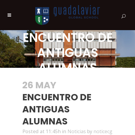
ENCUENTRO DE
ANTIGUAS
ALUMNAS
26 MAY
ENCUENTRO DE
ANTIGUAS
ALUMNAS
Posted at 11:45h
in
Noticias
by
noticecg