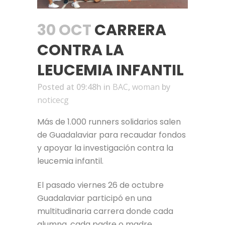
30 OCT
CARRERA
CONTRA LA
LEUCEMIA INFANTIL
Posted at 09:48h
in
BAC
,
woman
by
noticecg
Más de 1.000 runners solidarios salen
de Guadalaviar para recaudar fondos
y apoyar la investigación contra la
leucemia infantil.
El pasado viernes 26 de octubre
Guadalaviar participó en una
multitudinaria carrera donde cada
alumna, cada padre o madre,