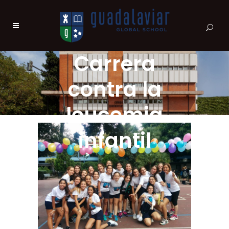
Carrera
contra la
leucemia
infantil