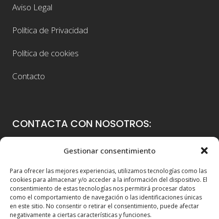
Aviso Legal
Política de Privacidad
Política de cookies
Contacto
CONTACTA CON NOSOTROS:
Colegio Guadalaviar
Gestionar consentimiento
Avenida Blasco Ibáñez, 56
Para ofrecer las mejores experiencias, utilizamos tecnologías como las
46021 Valencia
cookies para almacenar y/o acceder a la información del dispositivo. El
consentimiento de estas tecnologías nos permitirá procesar datos
96 339 36 00
como el comportamiento de navegación o las identificaciones únicas
en este sitio. No consentir o retirar el consentimiento, puede afectar
info@colegioguadalaviar.es
negativamente a ciertas características y funciones.