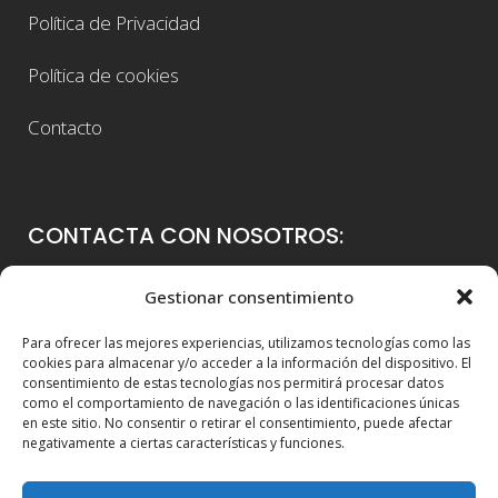
Política de Privacidad
Política de cookies
Contacto
CONTACTA CON NOSOTROS:
Colegio Guadalaviar
Gestionar consentimiento
Avenida Blasco Ibáñez, 56
Para ofrecer las mejores experiencias, utilizamos tecnologías como las
46021 Valencia
cookies para almacenar y/o acceder a la información del dispositivo. El
consentimiento de estas tecnologías nos permitirá procesar datos
96 339 36 00
como el comportamiento de navegación o las identificaciones únicas
en este sitio. No consentir o retirar el consentimiento, puede afectar
info@colegioguadalaviar.es
negativamente a ciertas características y funciones.