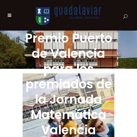
Premio Puerto
de Valencia
para los
premiados de
la Jornada
Matemática
Valencia